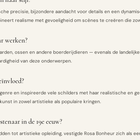
sche precisie, bijzondere aandacht voor details en een dynami
neert realisme met gevoeligheid om scènes te creëren die zowel
ar werken?
arden, ossen en andere boerderijdieren — evenals de landelijk
aardigheid van deze onderwerpen.
eïnvloed?
eke genre en inspireerde vele schilders met haar realistische en
nst in zowel artistieke als populaire kringen.
nstenaar in de 19e eeuw?
en tot artistieke opleiding, vestigde Rosa Bonheur zich als een 