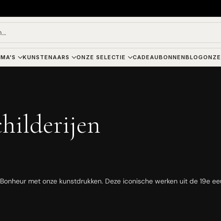
n…
MA'S
KUNSTENAARS
ONZE SELECTIE
CADEAUBONNEN
BLOG
ONZE
hilderijen
 Bonheur met onze kunstdrukken. Deze iconische werken uit de 19e ee