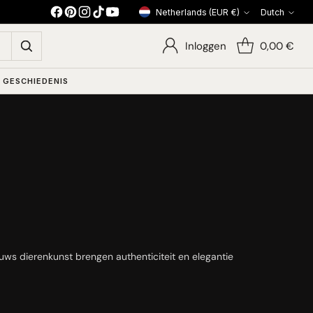
Netherlands (EUR €)
Dutch
Currency
Languag
Inloggen
0,00 €
 GESCHIEDENIS
uws dierenkunst brengen authenticiteit en elegantie