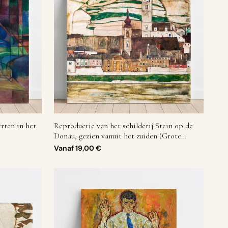
erten in het
Reproductie van het schilderij Stein op de
Donau, gezien vanuit het zuiden (Grote
formaat) - Egon Schiele
Vanaf
19,00 €