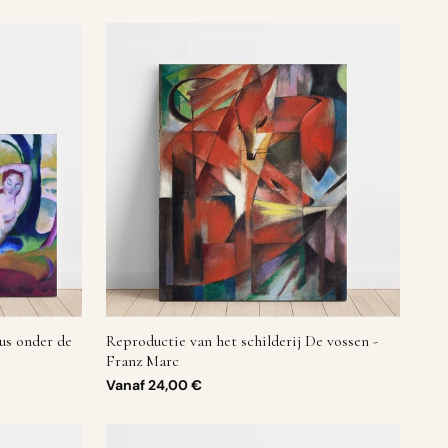
us onder de
Reproductie van het schilderij De vossen -
Franz Marc
Vanaf
24,00 €