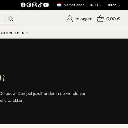
Netherlands (EUR €)
Dutch
Currency
Languag
Inloggen
0,00 €
 GESCHIEDENIS
en
20e eeuw. Dompel jezelf onder in de wereld van
el uitdrukken.