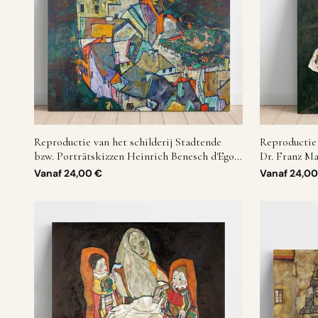
Reproductie van het schilderij Stadtende
Reproductie 
bzw. Porträtskizzen Heinrich Benesch d'Egon
Dr. Franz Ma
Schiele
Vanaf
24,00 €
Vanaf
24,00