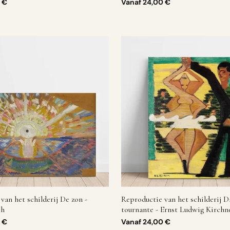
Benesch - Egon Schiele
 €
Vanaf
24,00 €
van het schilderij De zon -
Reproductie van het schilderij D
ch
tournante - Ernst Ludwig Kirchn
 €
Vanaf
24,00 €