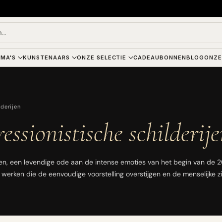
n…
MA'S
KUNSTENAARS
ONZE SELECTIE
CADEAUBONNEN
BLOG
ONZE
derijen
ssionistische schilderij
ken, een levendige ode aan de intense emoties van het begin van de 
werken die de eenvoudige voorstelling overstijgen en de menselijke zi