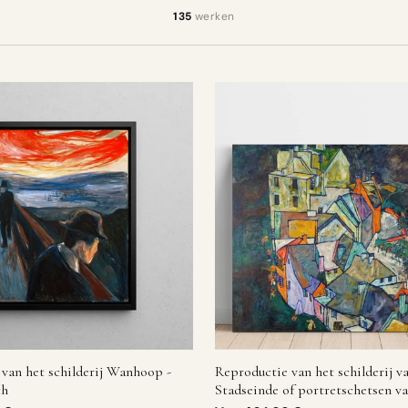
135
werken
van het schilderij Wanhoop -
Reproductie van het schilderij v
ch
Stadseinde of portretschetsen v