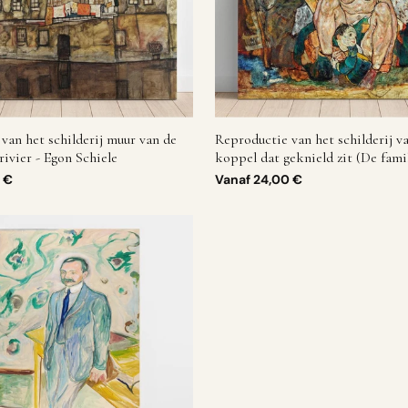
van het schilderij muur van de
Reproductie van het schilderij v
rivier - Egon Schiele
koppel dat geknield zit (De famil
Schiele
 €
Vanaf
24,00 €