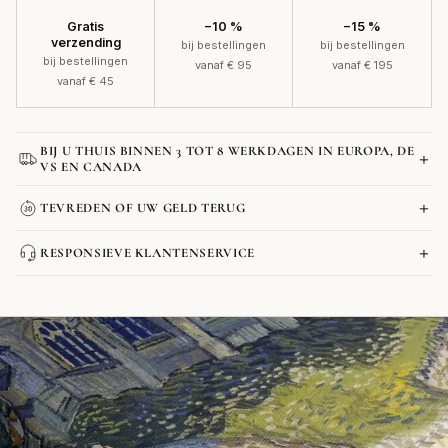
Gratis
−10 %
−15 %
verzending
bij bestellingen
bij bestellingen
bij bestellingen
vanaf € 95
vanaf € 195
vanaf € 45
BIJ U THUIS BINNEN 3 TOT 8 WERKDAGEN IN EUROPA, DE
+
VS EN CANADA
+
TEVREDEN OF UW GELD TERUG
DPD, UPS en DB Schenker
+
Posters: ongeveer 4 werkdagen
RESPONSIEVE KLANTENSERVICE
Contactformulier
Schilderijen: ongeveer 6 werkdagen
Voeg
Extra grote formaten (vanaf 80x120 cm) of met lijst: ongeveer 8
een
werkdagen
Contactformulier
product
toe
aan
uw
Contactformulier
winkelwagen