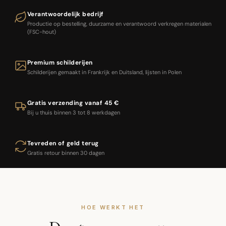
Verantwoordelijk bedrijf
Productie op bestelling, duurzame en verantwoord verkregen materialen
(FSC-hout)
Premium schilderijen
Schilderijen gemaakt in Frankrijk en Duitsland, lijsten in Polen
Gratis verzending vanaf 45 €
Bij u thuis binnen 3 tot 8 werkdagen
Tevreden of geld terug
Gratis retour binnen 30 dagen
HOE WERKT HET