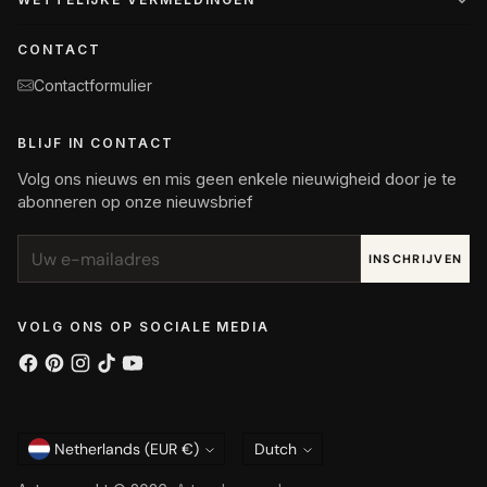
CONTACT
Contactformulier
BLIJF IN CONTACT
Volg ons nieuws en mis geen enkele nieuwigheid door je te
abonneren op onze nieuwsbrief
Uw
INSCHRIJVEN
e-
mailadres
VOLG ONS OP SOCIALE MEDIA
Currency
Language
Netherlands (EUR €)
Dutch