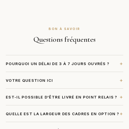
BON À SAVOIR
Questions fréquentes
+
POURQUOI UN DÉLAI DE 3 À 7 JOURS OUVRÉS ?
Nous n'avons pas de stock et imprimons vos tirages à
+
VOTRE QUESTION ICI
réception de votre commande. Cela nous permet de proposer
les meilleurs tarifs et d'éviter le gaspillage de ressources
Votre réponse ici.
naturelles.
+
EST-IL POSSIBLE D'ÊTRE LIVRÉ EN POINT RELAIS ?
Oui. Indiquez le code postal du point relais dans la section
+
QUELLE EST LA LARGEUR DES CADRES EN OPTION ?
commentaire de la page de commande.
Nos cadres mesurent 1,7 cm sur chaque côté. Pour un tableau