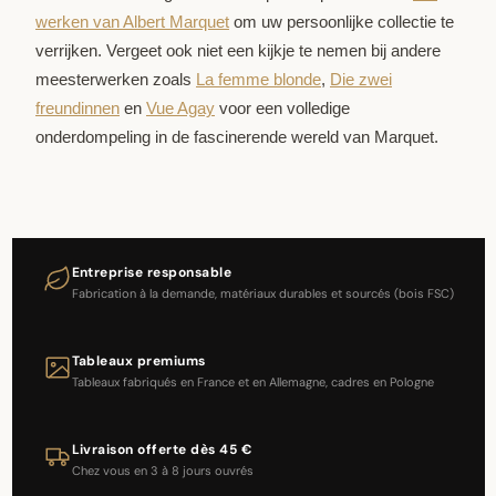
werken van Albert Marquet
om uw persoonlijke collectie te
verrijken. Vergeet ook niet een kijkje te nemen bij andere
meesterwerken zoals
La femme blonde
,
Die zwei
freundinnen
en
Vue Agay
voor een volledige
onderdompeling in de fascinerende wereld van Marquet.
Entreprise responsable
Fabrication à la demande, matériaux durables et sourcés (bois FSC)
Tableaux premiums
Tableaux fabriqués en France et en Allemagne, cadres en Pologne
Livraison offerte dès 45 €
Chez vous en 3 à 8 jours ouvrés